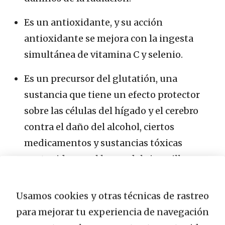
Es un antioxidante, y su acción
antioxidante se mejora con la ingesta
simultánea de vitamina C y selenio.
Es un precursor del glutatión, una
sustancia que tiene un efecto protector
sobre las células del hígado y el cerebro
contra el daño del alcohol, ciertos
medicamentos y sustancias tóxicas
contenidas en el humo del cigarrillo.
Indicaciones.
Usamos cookies y otras técnicas de rastreo
para mejorar tu experiencia de navegación
Necesidad de mejorar la condición de la