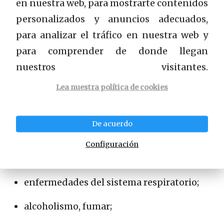
en nuestra web, para mostrarte contenidos
piel;
personalizados y anuncios adecuados,
para analizar el tráfico en nuestra web y
Acelerar la regeneración del cabello y las
para comprender de donde llegan
placas ungueales;
nuestros visitantes.
Curación lenta de heridas, rasguños,
Lea nuestra política de cookies
abrasiones.
De acuerdo
En terapia combinada:
Configuración
con anemias de diversos orígenes;
enfermedades del sistema respiratorio;
alcoholismo, fumar;