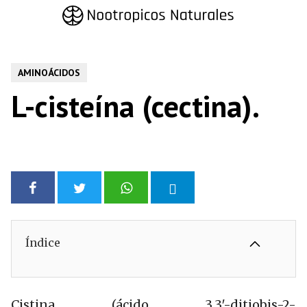
Saltar
al
contenido
AMINOÁCIDOS
L-cisteína (cectina).
Índice
Cistina (ácido 3,3′-ditiobis-2-