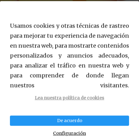
Usamos cookies y otras técnicas de rastreo
para mejorar tu experiencia de navegación
Todo sobre el aceite de coco:
en nuestra web, para mostrarte contenidos
beneficios y daños.
personalizados y anuncios adecuados,
para analizar el tráfico en nuestra web y
para comprender de donde llegan
nuestros visitantes.
Lea nuestra política de cookies
Nootropicos Naturales
Glosario
De acuerdo
Descargo de responsabilidad de Afiliados
Configuración
Política de privacidad