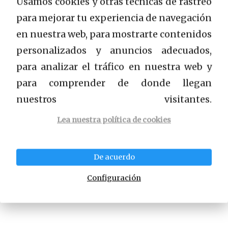
Usamos cookies y otras técnicas de rastreo
sangre sea más fluida.
para mejorar tu experiencia de navegación
en nuestra web, para mostrarte contenidos
Muy importante en CrossFit se considera la
personalizados y anuncios adecuados,
recepción de complejos vitamínicos y
para analizar el tráfico en nuestra web y
minerales. Las vitaminas deportivas de
para comprender de donde llegan
calidad no solo contribuyen a la salud de
nuestros visitantes.
nuestro cuerpo, sino que también aumentan
Lea nuestra política de cookies
el rendimiento, la resistencia, aumentan el
umbral de fatiga y mejoran los parámetros
De acuerdo
físicos.
Configuración
Entradas relacionadas