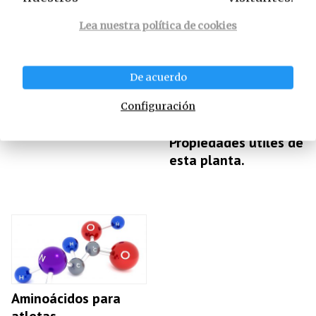
Lea nuestra política de cookies
De acuerdo
¿Qué es L – Tirosina?
Ashwagandha – ¿Qué
Configuración
es esta planta ?
Propiedades útiles de
esta planta.
Aminoácidos para