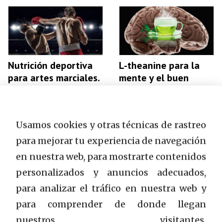
Nutrición deportiva
L-theanine para la
para artes marciales.
mente y el buen
humor.
Usamos cookies y otras técnicas de rastreo
para mejorar tu experiencia de navegación
en nuestra web, para mostrarte contenidos
personalizados y anuncios adecuados,
L-carnitina-algunos
Maneras fáciles de
para analizar el tráfico en nuestra web y
consejos para elegir.
mejorar el sueño.
para comprender de donde llegan
nuestros visitantes.