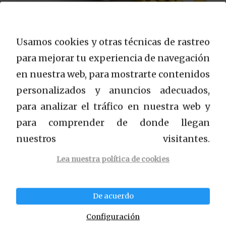
Usamos cookies y otras técnicas de rastreo
para mejorar tu experiencia de navegación
en nuestra web, para mostrarte contenidos
¿Que es el triptófano?
personalizados y anuncios adecuados,
para analizar el tráfico en nuestra web y
para comprender de donde llegan
nuestros visitantes.
Lea nuestra política de cookies
Nootropicos Naturales
Glosario
De acuerdo
Descargo de responsabilidad de Afiliados
Configuración
Política de privacidad