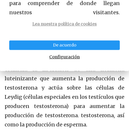
para comprender de donde llegan
La l-carnitina
– es ácido graso importante
nuestros visitantes.
para la libido . Aumenta el número y la
motilidad de los espermatozoides.
Lea nuestra política de cookies
Ácido D-aspártico
: producido en la glándula
De acuerdo
pituitaria y los testículos, este aminoácido
Configuración
(también conocido como D-aspartato)
estimula la liberación de una hormona
luteinizante que aumenta la producción de
testosterona y actúa sobre las células de
Leydig (células especiales en los testículos que
producen testosterona) para aumentar la
producción de testosterona. testosterona, así
como la producción de esperma.