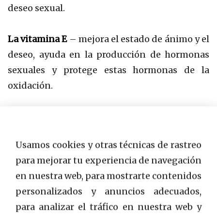
deseo sexual.
La vitamina E
– mejora el estado de ánimo y el
deseo, ayuda en la producción de hormonas
sexuales y protege estas hormonas de la
oxidación.
Los ácidos grasos Omega-3
– mejoran la
circulación sanguínea y mantienen la función
Usamos cookies y otras técnicas de rastreo
sexual. El ácido docosahexaenoico (DHA) es un
para mejorar tu experiencia de navegación
tipo particular de ácido Omega-3 que se han
en nuestra web, para mostrarte contenidos
encontrado en grandes cantidades en las
personalizados y anuncios adecuados,
células productoras de esperma.
para analizar el tráfico en nuestra web y