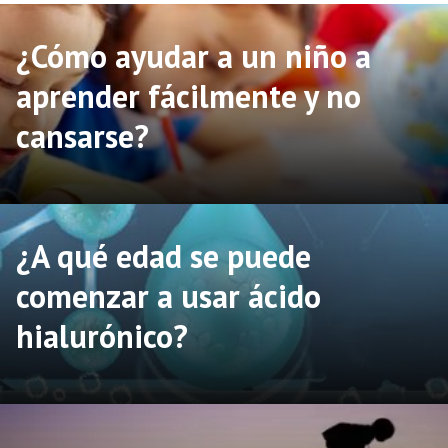
¿Cómo ayudar a un niño a
aprender fácilmente y no
cansarse?
¿A qué edad se puede
comenzar a usar ácido
hialurónico?