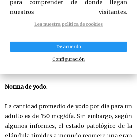
para comprender de donde llegan
en la orina, el 10% restante en las heces, a
nuestros visitantes.
través de los pulmones y la piel.
Lea nuestra política de cookies
Los antagonistas del yodo son flúor, cloro,
De acuerdo
bromo, cobalto, manganeso, plomo. Estos
elementos químicos reducen el contenido de
Configuración
yodo en el cuerpo (flúor – 8 veces!)
Norma de yodo.
La cantidad promedio de yodo por día para un
adulto es de 150 mcg/día. Sin embargo, según
algunos informes, el estado patológico de la
glándula tiroides a menudo requiere una gran