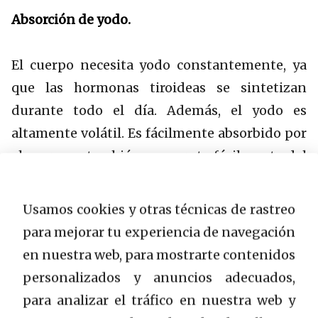
Absorción de yodo.
El cuerpo necesita yodo constantemente, ya
que las hormonas tiroideas se sintetizan
durante todo el día. Además, el yodo es
altamente volátil. Es fácilmente absorbido por
el cuerpo y también se excreta fácilmente del
cuerpo. Por lo tanto, la necesidad de yodo no
se puede proporcionar durante un cierto
Usamos cookies y otras técnicas de rastreo
período/curso, es diario.
para mejorar tu experiencia de navegación
en nuestra web, para mostrarte contenidos
La vida media del yodo del cuerpo dura solo
personalizados y anuncios adecuados,
unas pocas horas. El 90% del yodo no
para analizar el tráfico en nuestra web y
capturado por la glándula tiroides se excreta