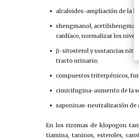
alcaloides-ampliación de la lu
shengmanol, acetilshengmanol,
cardíaco, normalizar los nivele
β-sitosterol y sustancias nitr
tracto urinario;
compuestos triterpénicos, fu
cimicifugina-aumento de la se
saponinas-neutralización de a
En los rizomas de klopogon tambi
tiamina, taninos, esteroles, car