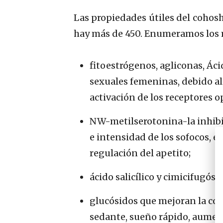
Las propiedades útiles del cohosh
hay más de 450. Enumeramos los má
fitoestrógenos, agliconas, Ác
sexuales femeninas, debido al 
activación de los receptores o
NW-metilserotonina-la inhibi
e intensidad de los sofocos, e
regulación del apetito;
ácido salicílico y cimicifugó
glucósidos que mejoran la co
sedante, sueño rápido, aument