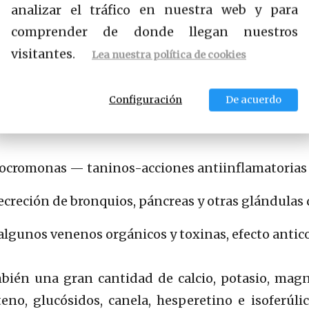
analizar el tráfico en nuestra web y para
z de los vasos sanguíneos, contrarrestar los espas
comprender de donde llegan nuestros
visitantes.
Lea nuestra política de cookies
 fitosterol-reducir la presión arterial, aumentar 
s de lípidos;
Configuración
De acuerdo
ogenadas-aumento de la diuresis, efecto diurético, 
rocromonas — taninos-acciones antiinflamatorias 
creción de bronquios, páncreas y otras glándulas 
lgunos venenos orgánicos y toxinas, efecto antico
én una gran cantidad de calcio, potasio, magnes
oteno, glucósidos, canela, hesperetino e isoferúli