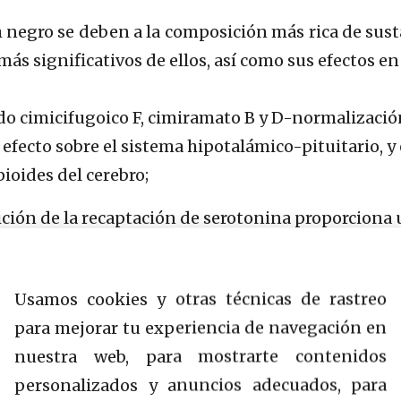
 negro se deben a la composición más rica de sust
s significativos de ellos, así como sus efectos en 
ido cimicifugoico F, cimiramato B y D-normalizació
efecto sobre el sistema hipotalámico-pituitario, y 
pioides del cerebro;
ción de la recaptación de serotonina proporciona 
fecto antitumoral, sedante y antidepresivo, mejora
Usamos cookies y otras técnicas de rastreo
sido-disminución de la temperatura corporal elevad
para mejorar tu experiencia de navegación en
nuestra web, para mostrarte contenidos
nductividad de los receptores de ácido gamma-ami
personalizados y anuncios adecuados, para
o de la Duración del sueño sin despertarse;