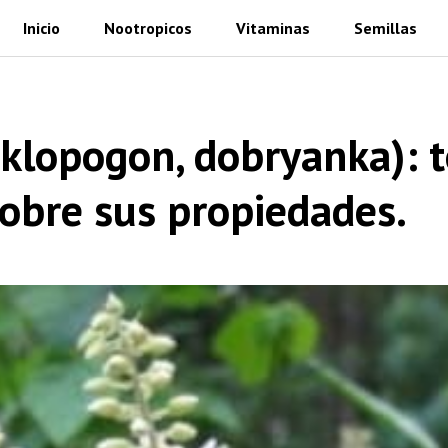
Inicio
Nootropicos
Vitaminas
Semillas
klopogon, dobryanka): t
sobre sus propiedades.