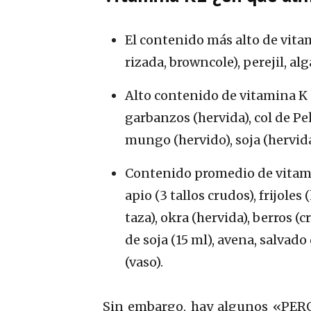
El contenido más alto de vita
rizada, browncole), perejil, al
Alto contenido de vitamina K (
garbanzos (hervida), col de Pek
mungo (hervido), soja (hervida
Contenido promedio de vitamin
apio (3 tallos crudos), frijoles
taza), okra (hervida), berros 
de soja (15 ml), avena, salvado
(vaso).
Sin embargo, hay algunos «PERO»