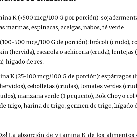
mina K (>500 mcg/100 G por porción): soja fermentad
gas marinas, espinacas, acelgas, nabos, té verde.
100-500 mcg/100 G de porción): brócoli (crudo), cole
ín (hervida), escarola o achicoria (cruda), lentejas (
), hígado de res.
a K (25-100 mcg/100 G de porción): espárragos (her
 (hervidos), cebolletas (crudas), tomates verdes (cru
(crudos), manzana verde (1 pequeño), Bok Choy o col 
 de trigo, harina de trigo, germen de trigo, hígado 
! La absorción de vitamina K de los alimentos e