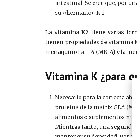
intestinal. Se cree que, por 
su «hermano» K 1.
La vitamina K2 tiene varias form
tienen propiedades de vitamina K,
menaquinona – 4 (MK-4) y la me
Vitamina K ¿para qu
Necesario para la correcta abso
proteína de la matriz GLA (MGP
alimentos o suplementos nutric
Mientras tanto, una segunda pro
mantener su densidad. Por cie