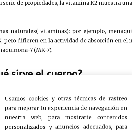
una serie de propiedades, la vitamina K2 muestra u
as naturales( vitaminas): por ejemplo, menaquin
 pero difieren en la actividad de absorción en el
naquinona-7 (MK-7).
é sirve el cuerpo?
rción del calcio. La vitamina K regula la actividad 
Usamos cookies y otras técnicas de rastreo
) y la osteocalcina. Gracias a la primera proteína,
para mejorar tu experiencia de navegación en
ionales no se deposita en los vasos, sino que se d
nuestra web, para mostrarte contenidos
teína, la osteocalcina, se une al calcio en los hue
personalizados y anuncios adecuados, para
rto, la vitamina K2 es un regulador más potente d