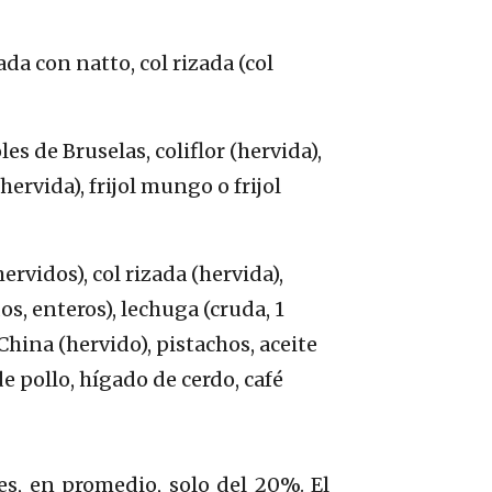
a con natto, col rizada (col
s de Bruselas, coliflor (hervida),
hervida), frijol mungo o frijol
vidos), col rizada (hervida),
dos, enteros), lechuga (cruda, 1
China (hervido), pistachos, aceite
de pollo, hígado de cerdo, café
s, en promedio, solo del 20%. El