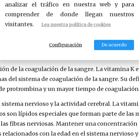
analizar el tráfico en nuestra web y para
comprender de donde llegan nuestros
visitantes.
ular y cardíaca. Este efecto es consecuencia del a
Lea nuestra política de cookies
depositarse en las paredes de los vasos sanguíneos, 
 confirman que tomar vitamina K2 interfiere con es
Configuración
De acuerdo
ión de la coagulación de la sangre. La vitamina K e
nas del sistema de coagulación de la sangre. Su de
de protrombina y un mayor tiempo de coagulación 
sistema nervioso y la actividad cerebral. La vitami
tos son lípidos especiales que forman parte de las
 las fibras nerviosas. Mantener una concentración
s relacionados con la edad en el sistema nervioso 