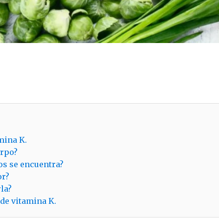
mina K.
erpo?
os se encuentra?
or?
la?
de vitamina K.